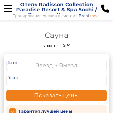
Отель Radisson Collection
Paradise Resort & Spa Sochi /
Рэдиссон Коллекшн
Бронирование онлайн в системе
Broni
.travel
Парадайз Резорт и Спа Сочи
Сауна
Главная
SPA
Даты
Гости
Показать цены
Гарантия лучшей цены