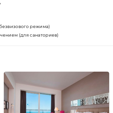
о
и безвизового режима)
ечением (для санаториев)