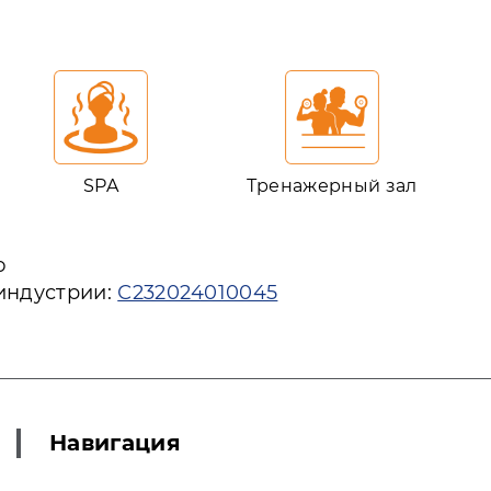
SPA
Тренажерный зал
ю
 индустрии:
С232024010045
Навигация